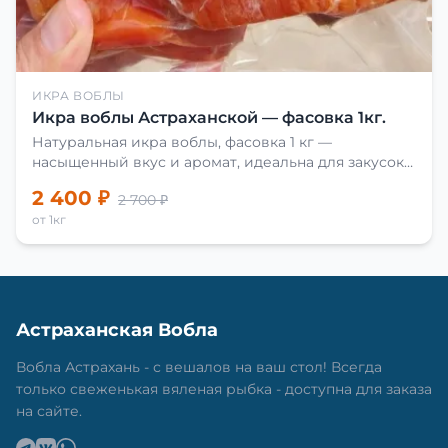
ИКРА ВОБЛЫ
Икра воблы Астраханской — фасовка 1кг.
Натуральная икра воблы, фасовка 1 кг —
насыщенный вкус и аромат, идеальна для закусок
и приготовления блюд.
2 400 ₽
2 700 ₽
от 1кг
Астраханская Вобла
Вобла Астрахань - с вешалов на ваш стол! Всегда
только свеженькая вяленая рыбка - доступна для заказа
на сайте.