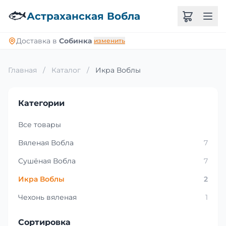
🐟
Астраханская Вобла
Доставка в
Собинка
изменить
Главная
/
Каталог
/
Икра Воблы
Категории
Все товары
Вяленая Вобла
7
Сушёная Вобла
7
Икра Воблы
2
Чехонь вяленая
1
Сортировка