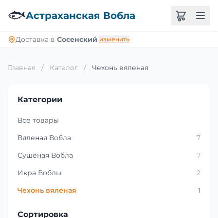
🐟
Астраханская Вобла
Доставка в
Сосенский
изменить
Главная
/
Каталог
/
Чехонь вяленая
Категории
Все товары
Вяленая Вобла
7
Сушёная Вобла
7
Икра Воблы
2
Чехонь вяленая
1
Сортировка