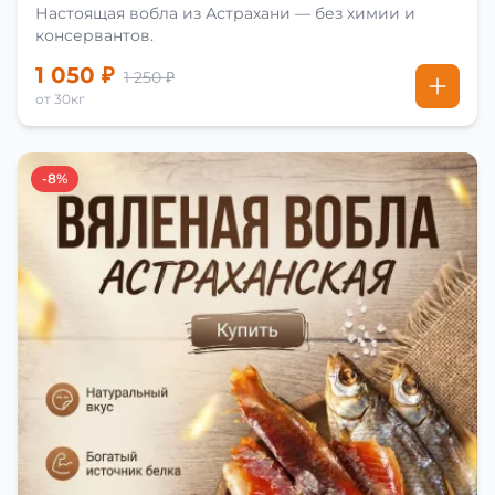
Настоящая вобла из Астрахани — без химии и
консервантов.
1 050 ₽
1 250 ₽
от 30кг
-8%