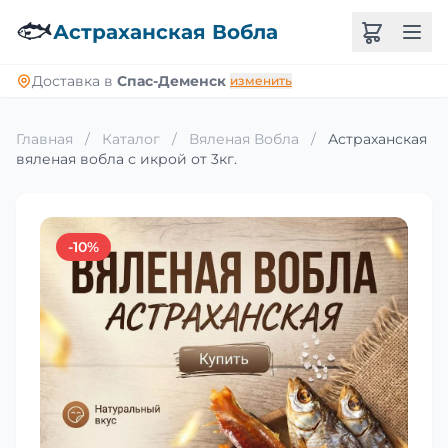
🐟
Астраханская Вобла
Доставка в
Спас-Деменск
изменить
Главная
/
Каталог
/
Вяленая Вобла
/
Астраханская
вяленая вобла с икрой от 3кг.
-10%