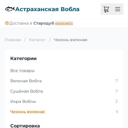
🐟
Астраханская Вобла
Доставка в
Стародуб
изменить
Главная
/
Каталог
/
Чехонь вяленая
Категории
Все товары
Вяленая Вобла
7
Сушёная Вобла
7
Икра Воблы
2
Чехонь вяленая
1
Сортировка