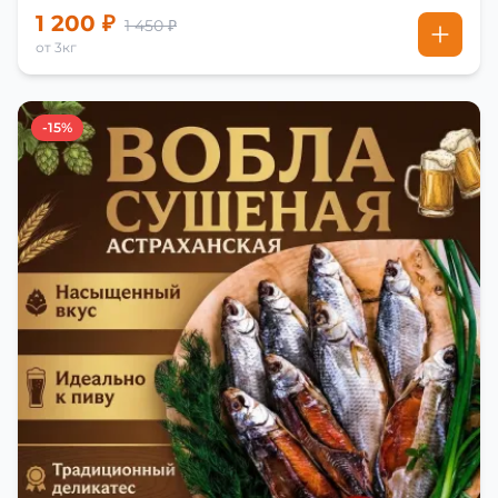
1 200 ₽
1 450 ₽
от 3кг
-15%