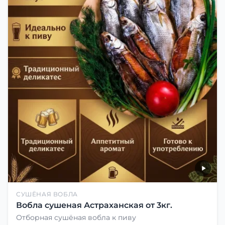
СУШЁНАЯ ВОБЛА
Вобла сушеная Астраханская от 3кг.
Отборная сушёная вобла к пиву