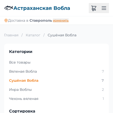
🐟
Астраханская Вобла
Доставка в
Ставрополь
изменить
Главная
/
Каталог
/
Сушёная Вобла
Категории
Все товары
Вяленая Вобла
7
Сушёная Вобла
7
Икра Воблы
2
Чехонь вяленая
1
Сортировка