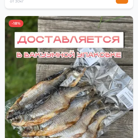
от 30кг
-18%