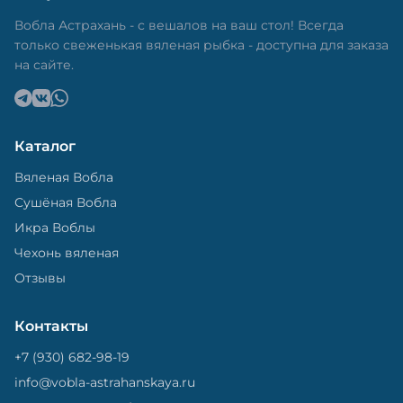
в специальный пакет, чтобы она не портилась и не
теряла влагу. Вяленая вобла — это не просто
Вобла Астрахань - с вешалов на ваш стол! Всегда
вкусная еда, но и пример того, как можно сочетать
только свеженькая вяленая рыбка - доступна для заказа
старые рецепты и современные технологии. Её
на сайте.
можно есть с напитками, и это будет очень вкусно.
Каталог
Вяленая Вобла
Сушёная Вобла
Икра Воблы
Чехонь вяленая
Отзывы
Контакты
+7 (930) 682-98-19
info@vobla-astrahanskaya.ru