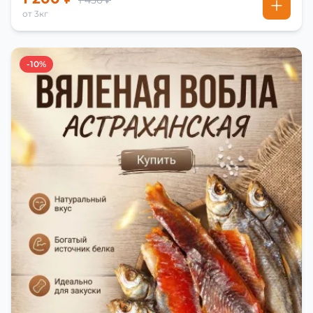
1 450 ₽
от 3кг
-10%