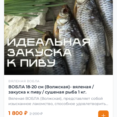
ВЯЛЕНАЯ ВОБЛА
ВОБЛА 18-20 см (Волжская)- вяленая /
закуска к пиву / сушеная рыба 1 кг.
Вяленая ВОБЛА (Волжская), представляет собой
изысканное лакомство, способное удовлетворить
даже самых взыскательных гурманов. Чтобы
1 800 ₽
2 200 ₽
сделать вяленую воблу, её сначала хорошо солят.