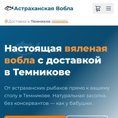
🐠
🐟
Астраханская Вобла
Доставка в
Темников
изменить
🐟
Настоящая
вяленая
вобла
с доставкой
в Темникове
От астраханских рыбаков прямо к вашему
столу в Темникове. Натуральная засолка,
без консервантов — как у бабушки.