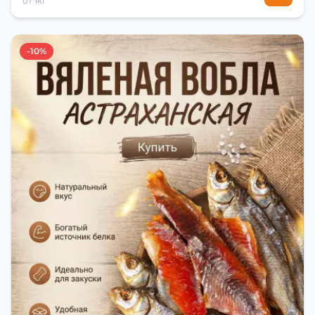
от 1кг
-10%