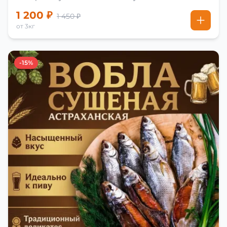
1 200 ₽
1 450 ₽
от 3кг
-15%