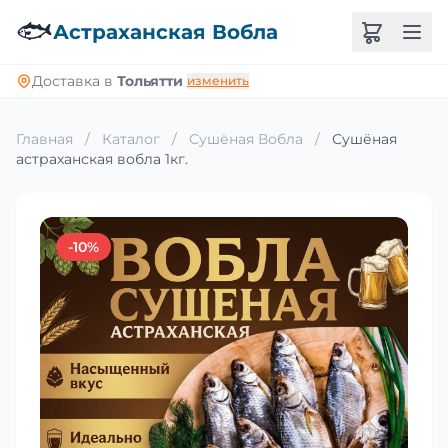
🐟
Астраханская Вобла
Доставка в
Тольятти
изменить
Главная
/
Каталог
/
Сушёная Вобла
/
Сушёная
астраханская вобла 1кг.
-10%