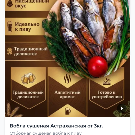
Вобла сушеная Астраханская от 3кг.
Отборная сушёная вобла к пиву