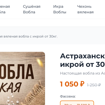
леная
Сушёная
Икра
Чехонь
бла
Вобла
Воблы
вяленая
я вяленая вобла с икрой от 30кг.
Астраханск
икрой от 30
Настоящая вобла из А
1 050 ₽
1 250 ₽
Фасовка: