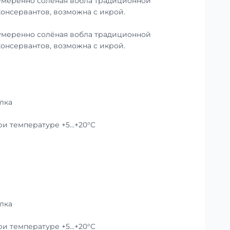
умеренно солёная вобла традиционной
консервантов, возможна с икрой.
умеренно солёная вобла традиционной
консервантов, возможна с икрой.
лка
при температуре +5…+20°C
лка
при температуре +5…+20°C