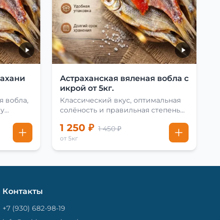
рахани
Астраханская вяленая вобла с
икрой от 5кг.
я вобла,
Классический вкус, оптимальная
му
солёность и правильная степень
сушки
1 250 ₽
1 450 ₽
от 5кг
Контакты
+7 (930) 682-98-19