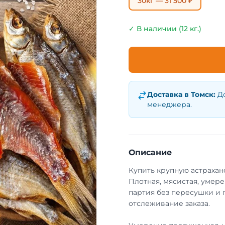
30кг — 31 500 ₽
✓ В наличии (12 кг.)
Доставка в
Томск
:
Д
менеджера.
Описание
Купить крупную астрахан
Плотная, мясистая, умер
партия без пересушки и 
отслеживание заказа.