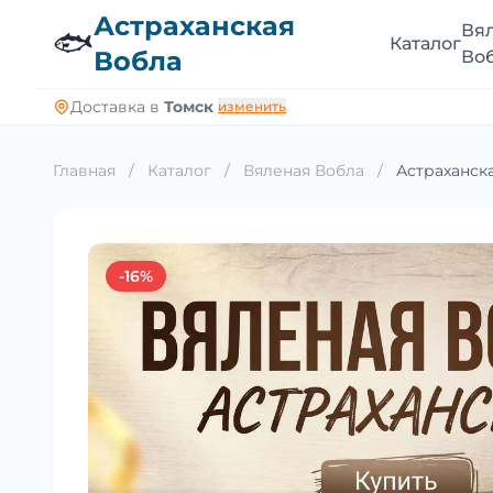
Астраханская
Вя
🐟
Каталог
Вобла
Во
Доставка в
Томск
изменить
Главная
/
Каталог
/
Вяленая Вобла
/
Астраханска
-16%