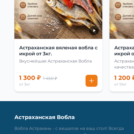
Астраханская вяленая вобла с
Астраха
икрой от 3кг.
икрой о
Вкуснейшая Астраханская Вобла
Астраха
качества
1 300 ₽
1 200 
1 450 ₽
от 3кг
от 10кг
Астраханская Вобла
Вобла Астрахань - с вешалов на ваш стол! Всегда