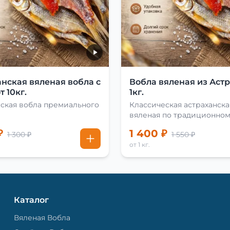
нская вяленая вобла с
Вобла вяленая из Аст
т 10кг.
1кг.
нская вобла премиального
Классическая астраханска
вяленая по традиционно
рецепту
₽
1 400 ₽
1 300 ₽
1 550 ₽
от 1 кг.
Каталог
Вяленая Вобла