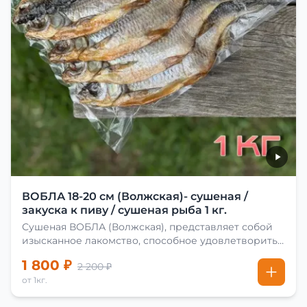
ВОБЛА 18-20 см (Волжская)- сушеная /
закуска к пиву / сушеная рыба 1 кг.
Сушеная ВОБЛА (Волжская), представляет собой
изысканное лакомство, способное удовлетворить
даже самых взыскательных гурманов. Чтобы
1 800 ₽
2 200 ₽
сделать вяленую воблу, её сначала хорошо солят.
от 1кг.
Для этого используют старые рецепты и
современные способы. Благодаря этому рыба