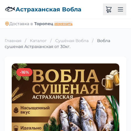
🐟
Астраханская Вобла
Доставка в
Торопец
изменить
Главная
/
Каталог
/
Сушёная Вобла
/
Вобла
сушеная Астраханская от 30кг.
-16%