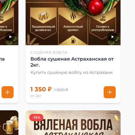
СУШЁНАЯ ВОБЛА
ла
Вобла сушеная Астраханская от
2кг.
Купить сушёную воблу из Астрахани
1 350 ₽
1 500 ₽
от 2кг
-15%