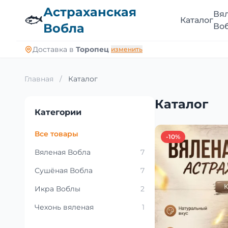
Астраханская
Вя
🐟
Каталог
Вобла
Во
Доставка в
Торопец
изменить
Главная
/
Каталог
Каталог
Категории
Все товары
-10%
Вяленая Вобла
7
Сушёная Вобла
7
Икра Воблы
2
Чехонь вяленая
1