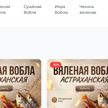
леная
Сушёная
Икра
Чехонь
бла
Вобла
Воблы
вяленая
-10%