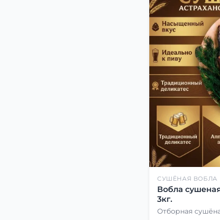
СУШЁНАЯ ВОБЛА
Вобла сушеная
3кг.
Отборная сушёна