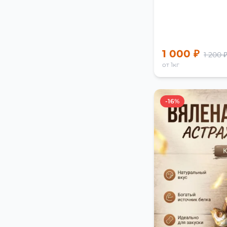
1 000 ₽
1 200 
от 1кг
-16%