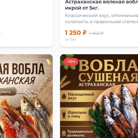
Астраханская вяленая вобл
икрой от 5кг.
Классический вкус, оптимальн
солёность и правильная степен
сушки
1 250 ₽
₽
1 450 ₽
от 5кг
-10%