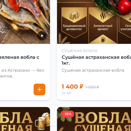
СУШЁНАЯ ВОБЛА
вяленая вобла с
Сушёная астраханская воб
1кг.
 из Астрахани — без
Сушёная астраханская вобла
антов.
1 400 ₽
1 550 ₽
от 1кг
-15%