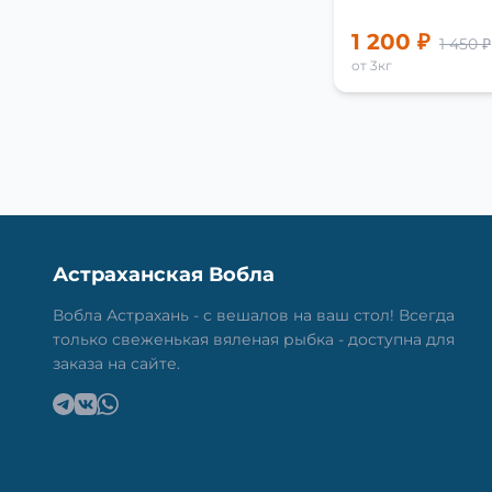
1 200 ₽
1 450 ₽
от 3кг
Астраханская Вобла
Вобла Астрахань - с вешалов на ваш стол! Всегда
только свеженькая вяленая рыбка - доступна для
заказа на сайте.