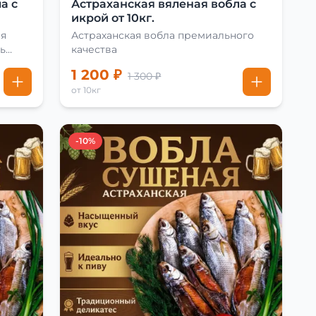
а с
Астраханская вяленая вобла с
икрой от 10кг.
ая
Астраханская вобла премиального
ь
качества
1 200 ₽
1 300 ₽
от 10кг
-10%