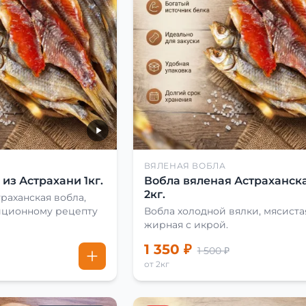
ВЯЛЕНАЯ ВОБЛА
из Астрахани 1кг.
Вобла вяленая Астраханска
2кг.
раханская вобла,
иционному рецепту
Вобла холодной вялки, мясиста
жирная с икрой.
1 350 ₽
1 500 ₽
от 2кг