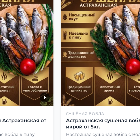
СУШЁНАЯ ВОБЛА
 Астраханская от
Астраханская сушеная вобл
икрой от 5кг.
я вобла к пиву
Настоящая сушёная вобла с Во