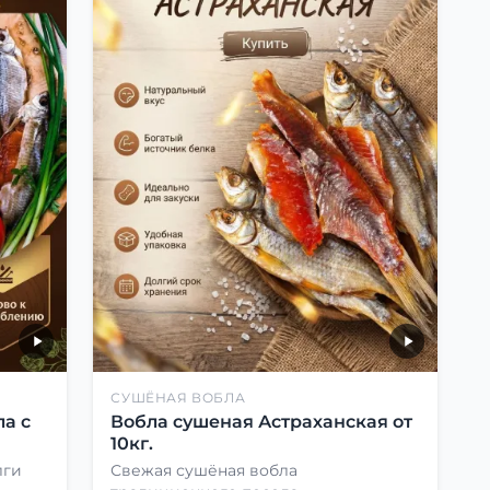
СУШЁНАЯ ВОБЛА
а с
Вобла сушеная Астраханская от
10кг.
лги
Свежая сушёная вобла