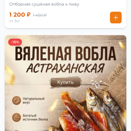
Отборная сушёная вобла к пиву
1 200 ₽
1 450 ₽
от 3кг
-15%