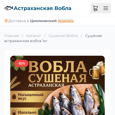
🐟
Астраханская Вобла
Доставка в
Циолковский
изменить
Главная
/
Каталог
/
Сушёная Вобла
/
Сушёная
астраханская вобла 1кг.
-10%