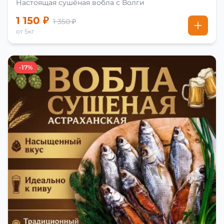
Настоящая сушёная вобла с Волги
1 150 ₽
1 350 ₽
от 5кг
-17%