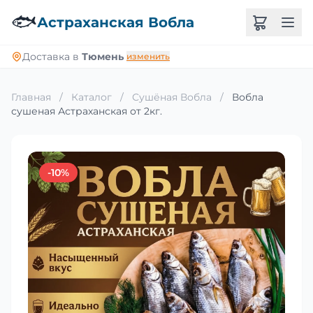
🐟
Астраханская Вобла
Доставка в
Тюмень
изменить
Главная
/
Каталог
/
Сушёная Вобла
/
Вобла
сушеная Астраханская от 2кг.
-10%