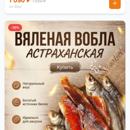
1 050 ₽
1 250 ₽
от 30кг
-10%