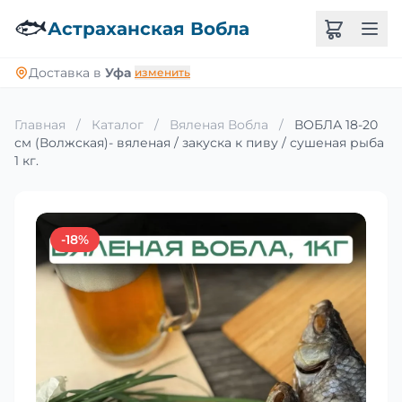
🐟
Астраханская Вобла
Доставка в
Уфа
изменить
Главная
/
Каталог
/
Вяленая Вобла
/
ВОБЛА 18-20
см (Волжская)- вяленая / закуска к пиву / сушеная рыба
1 кг.
-18%