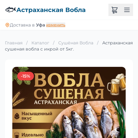
🐟
Астраханская Вобла
Доставка в
Уфа
изменить
Главная
/
Каталог
/
Сушёная Вобла
/
Астраханская
сушеная вобла с икрой от 5кг.
-15%