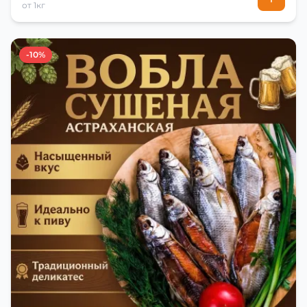
от 1кг
-10%