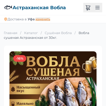
🐟
Астраханская Вобла
Доставка в
Уфа
изменить
Главная
/
Каталог
/
Сушёная Вобла
/
Вобла
сушеная Астраханская от 30кг.
-16%