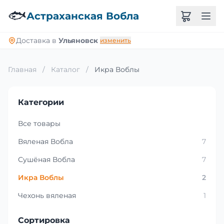
🐟
Астраханская Вобла
Доставка в
Ульяновск
изменить
Главная
/
Каталог
/
Икра Воблы
Категории
Все товары
Вяленая Вобла
7
Сушёная Вобла
7
Икра Воблы
2
Чехонь вяленая
1
Сортировка