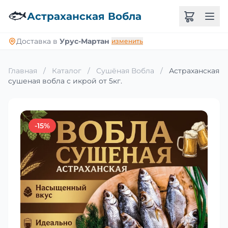
🐟
Астраханская Вобла
Доставка в
Урус-Мартан
изменить
Главная
/
Каталог
/
Сушёная Вобла
/
Астраханская
сушеная вобла с икрой от 5кг.
-15%