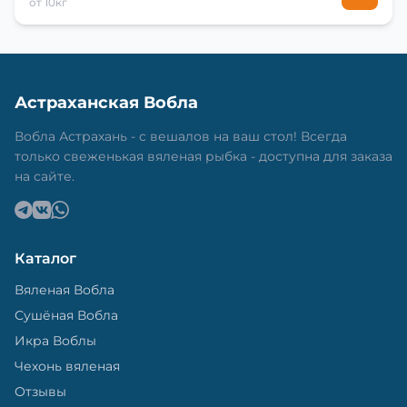
от 10кг
Астраханская Вобла
Вобла Астрахань - с вешалов на ваш стол! Всегда
только свеженькая вяленая рыбка - доступна для заказа
на сайте.
Каталог
Вяленая Вобла
Сушёная Вобла
Икра Воблы
Чехонь вяленая
Отзывы