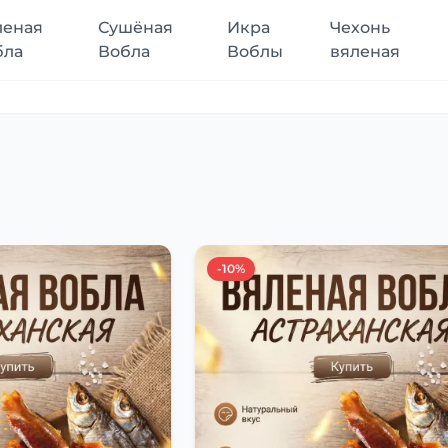
леная
Сушёная
Икра
Чехонь
бла
Вобла
Воблы
вяленая
-10%