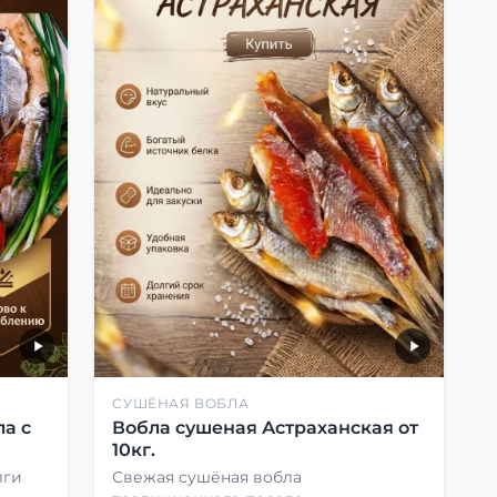
СУШЁНАЯ ВОБЛА
а с
Вобла сушеная Астраханская от
10кг.
лги
Свежая сушёная вобла