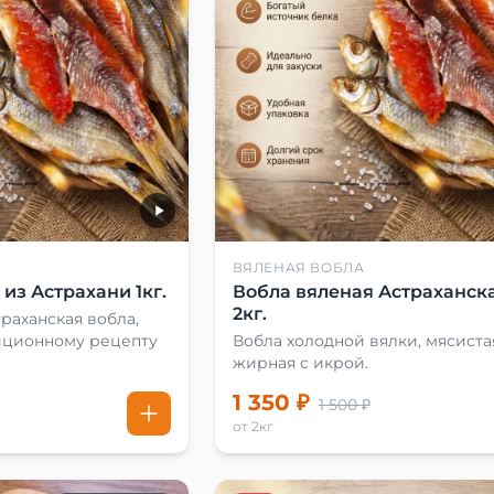
ВЯЛЕНАЯ ВОБЛА
из Астрахани 1кг.
Вобла вяленая Астраханска
2кг.
раханская вобла,
иционному рецепту
Вобла холодной вялки, мясиста
жирная с икрой.
1 350 ₽
1 500 ₽
от 2кг