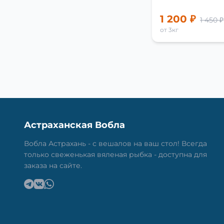
1 200 ₽
1 450 ₽
от 3кг
Астраханская Вобла
Вобла Астрахань - с вешалов на ваш стол! Всегда
только свеженькая вяленая рыбка - доступна для
заказа на сайте.