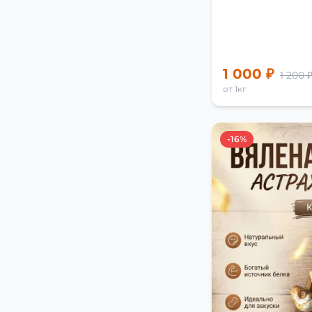
1 000 ₽
1 200 
от 1кг
-16%