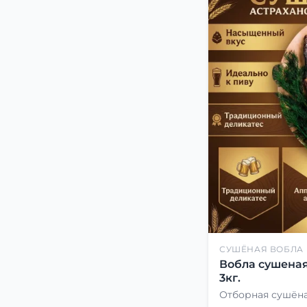
СУШЁНАЯ ВОБЛА
Вобла сушеная
3кг.
Отборная сушёна