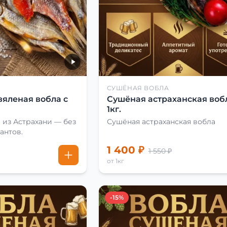
СУШЁНАЯ ВОБЛА
вяленая вобла с
Сушёная астраханская воб
1кг.
 из Астрахани — без
Сушёная астраханская вобла
антов.
1 400 ₽
1 550 ₽
от 1кг
-15%