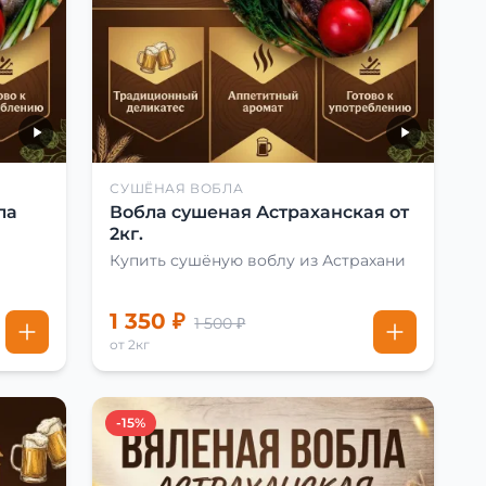
СУШЁНАЯ ВОБЛА
ла
Вобла сушеная Астраханская от
2кг.
Купить сушёную воблу из Астрахани
1 350 ₽
1 500 ₽
от 2кг
-15%