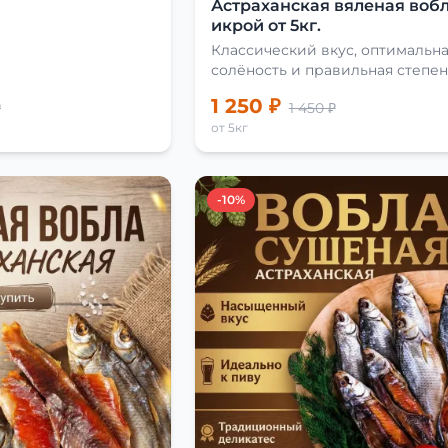
Астраханская вяленая вобл
икрой от 5кг.
Классический вкус, оптимальн
солёность и правильная степен
сушки
1 250 ₽
₽
1 450 ₽
от 5кг
-10%