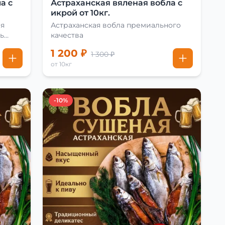
а с
Астраханская вяленая вобла с
икрой от 10кг.
ая
Астраханская вобла премиального
ь
качества
1 200 ₽
1 300 ₽
от 10кг
-10%