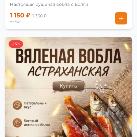
Настоящая сушёная вобла с Волги
1 150 ₽
1 350 ₽
от 5кг
-15%