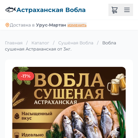
🐟
Астраханская Вобла
Доставка в
Урус-Мартан
изменить
Главная
/
Каталог
/
Сушёная Вобла
/
Вобла
сушеная Астраханская от 3кг.
-17%