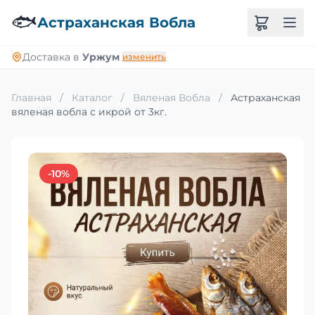
🐟
Астраханская Вобла
Доставка в
Уржум
изменить
Главная
/
Каталог
/
Вяленая Вобла
/
Астраханская
вяленая вобла с икрой от 3кг.
-10%