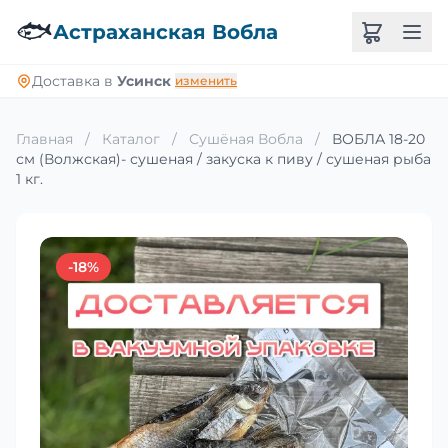
🐟
Астраханская Вобла
Доставка в
Усинск
изменить
Главная
/
Каталог
/
Сушёная Вобла
/
ВОБЛА 18-20
см (Волжская)- сушеная / закуска к пиву / сушеная рыба
1 кг.
-18%