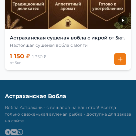
Астраханская сушеная вобла с икрой от 5кг.
Настоящая сушёная вобла с Волги
1 150 ₽
1 350 ₽
от 5кг
Астраханская Вобла
Вобла Астрахань - с вешалов на ваш стол! Всегда
только свеженькая вяленая рыбка - доступна для заказа
на сайте.