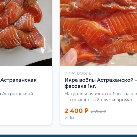
ИКРА ВОБЛЫ
(Астраханская
Икра воблы Астраханской 
фасовка 1кг.
 Астраханской
Натуральная икра воблы, фасовк
— насыщенный вкус и аромат,
идеальна для закусок и
2 400 ₽
2 700 ₽
приготовления блюд.
от 1кг