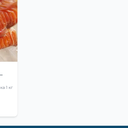
—
а 1 кг