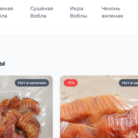
леная
Сушёная
Икра
Чехонь
бла
Вобла
Воблы
вяленая
лы
Нет в наличии
-11%
Нет в н