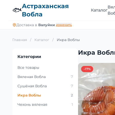
Астраханская
Вя
🐟
Каталог
Вобла
Во
Доставка в
Валуйки
изменить
Главная
/
Каталог
/
Икра Воблы
Икра Воб
Категории
Все товары
-17%
Вяленая Вобла
7
Сушёная Вобла
7
Икра Воблы
2
Чехонь вяленая
1