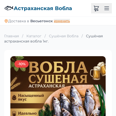
🐟
Астраханская Вобла
Доставка в
Весьегонск
изменить
Главная
/
Каталог
/
Сушёная Вобла
/
Сушёная
астраханская вобла 1кг.
-10%