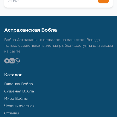
от 10кг
Астраханская Вобла
Вобла Астрахань - с вешалов на ваш стол! Всегда
только свеженькая вяленая рыбка - доступна для заказа
на сайте.
Каталог
Вяленая Вобла
Сушёная Вобла
Икра Воблы
Чехонь вяленая
Отзывы