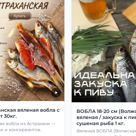
нская вяленая вобла с
ВОБЛА 18-20 см (Волжс
т 30кг.
вяленая / закуска к пив
сушеная рыба 1 кг.
ая вобла из Астрахани —
и и консервантов.
Вяленая ВОБЛА (Волжская