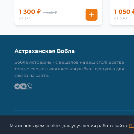
1 300 ₽
1 050 
1 450 ₽
от 3кг
от 30кг
Астраханская Вобла
Вобла Астрахань - с вешалов на ваш стол! Всегда
только свеженькая вяленая рыбка - доступна для
заказа на сайте.
Мы используем cookies для улучшения работы сайта.
П