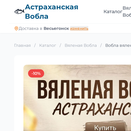
Астраханская
Вя
🐟
Каталог
Вобла
Во
Доставка в
Весьегонск
изменить
Главная
/
Каталог
/
Вяленая Вобла
/
Вобла вялен
-10%