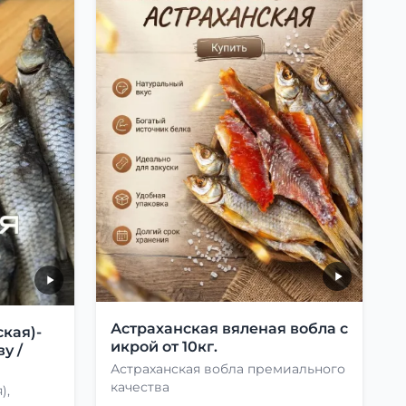
Астраханская вяленая вобла с
кая)-
икрой от 10кг.
у /
Астраханская вобла премиального
качества
),