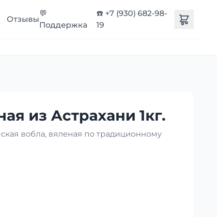
💬
☎️ +7 (930) 682-98-
Отзывы
Поддержка
19
ая из Астрахани 1кг.
нская вобла, вяленая по традиционному