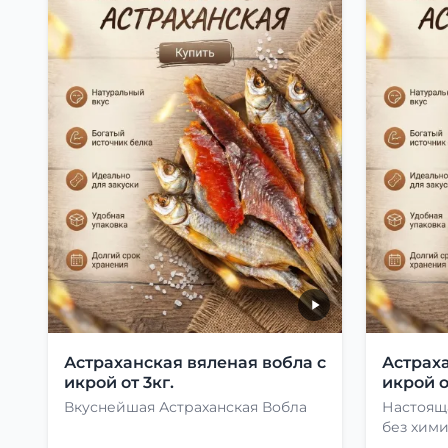
Астраханская вяленая вобла с
Астраха
икрой от 3кг.
икрой о
Вкуснейшая Астраханская Вобла
Настоящ
без хими