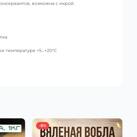
консервантов, возможна с икрой.
лка
при температуре +5…+20°C
-8%