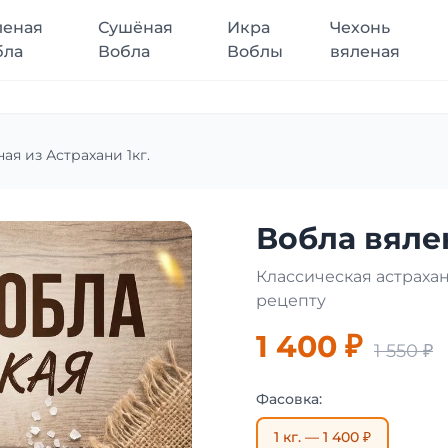
леная
Сушёная
Икра
Чехонь
бла
Вобла
Воблы
вяленая
ая из Астрахани 1кг.
Вобла вялен
Классическая астраха
рецепту
1 400 ₽
1 550 ₽
Фасовка:
1 кг. — 1 400 ₽