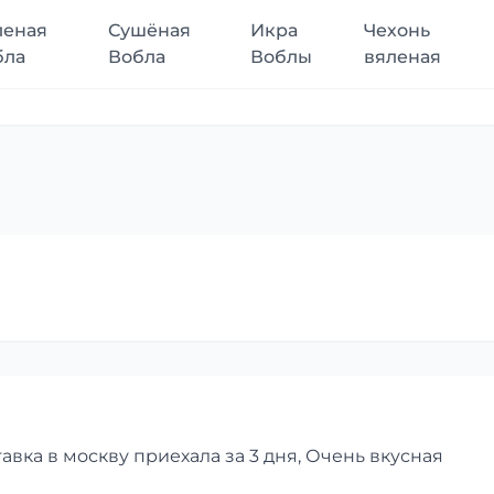
леная
Сушёная
Икра
Чехонь
бла
Вобла
Воблы
вяленая
авка в москву приехала за 3 дня, Очень вкусная