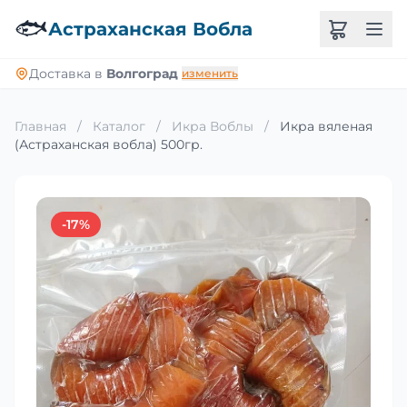
🐟
Астраханская Вобла
Доставка в
Волгоград
изменить
Главная
/
Каталог
/
Икра Воблы
/
Икра вяленая
(Астраханская вобла) 500гр.
-17%