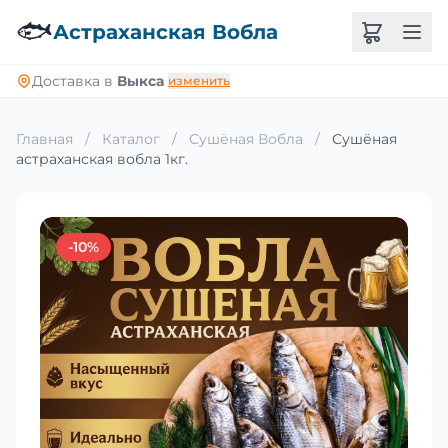
🐟
Астраханская Вобла
Доставка в
Выкса
изменить
Главная
/
Каталог
/
Сушёная Вобла
/
Сушёная
астраханская вобла 1кг.
-10%