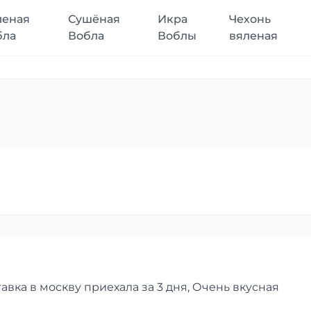
леная
Сушёная
Икра
Чехонь
бла
Вобла
Воблы
вяленая
авка в москву приехала за 3 дня, Очень вкусная