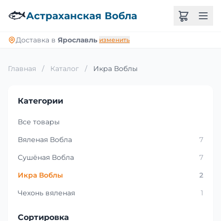
🐟
Астраханская Вобла
Доставка в
Ярославль
изменить
Главная
/
Каталог
/
Икра Воблы
Категории
Все товары
Вяленая Вобла
7
Сушёная Вобла
7
Икра Воблы
2
Чехонь вяленая
1
Сортировка