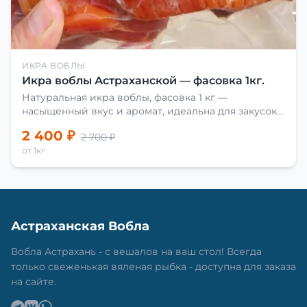
ИКРА ВОБЛЫ
Икра воблы Астраханской — фасовка 1кг.
Натуральная икра воблы, фасовка 1 кг —
насыщенный вкус и аромат, идеальна для закусок
и приготовления блюд.
2 400 ₽
2 700 ₽
от 1кг
Астраханская Вобла
Вобла Астрахань - с вешалов на ваш стол! Всегда
только свеженькая вяленая рыбка - доступна для заказа
на сайте.