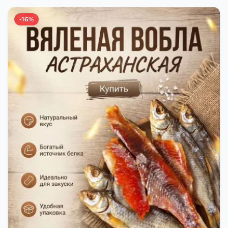
остаётся вкусной и ароматной. Каждый шаг в
приготовлении вяленой воблы делают с учётом
-16%
времени года. Это помогает сохранить рыбу
свежей и качественной. Потом рыбу упаковывают
в специальный пакет, чтобы она не портилась и не
теряла влагу. Вяленая вобла — это не просто
вкусная еда, но и пример того, как можно сочетать
старые рецепты и современные технологии. Её
можно есть с напитками, и это будет очень вкусно.