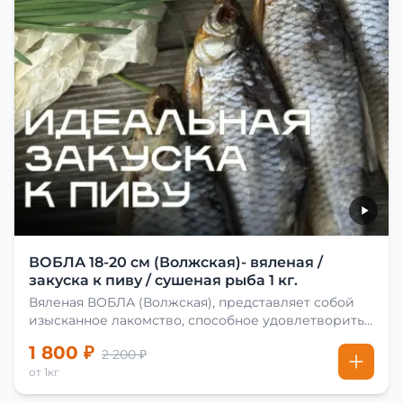
ВОБЛА 18-20 см (Волжская)- вяленая /
закуска к пиву / сушеная рыба 1 кг.
Вяленая ВОБЛА (Волжская), представляет собой
изысканное лакомство, способное удовлетворить
даже самых взыскательных гурманов. Чтобы
1 800 ₽
2 200 ₽
сделать вяленую воблу, её сначала хорошо солят.
от 1кг
Для этого используют старые рецепты и
современные способы. Благодаря этому рыба