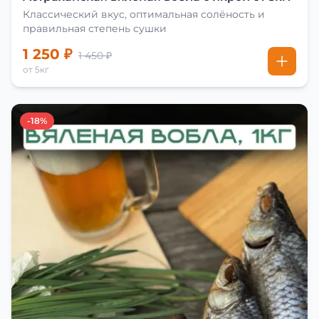
Классический вкус, оптимальная солёность и
правильная степень сушки
1 250 ₽
1 450 ₽
от 5кг
-18%