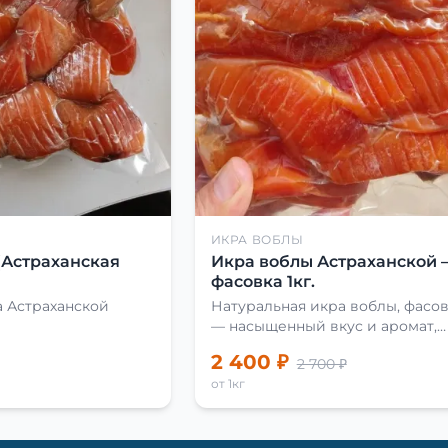
ИКРА ВОБЛЫ
(Астраханская
Икра воблы Астраханской 
фасовка 1кг.
 Астраханской
Натуральная икра воблы, фасовк
— насыщенный вкус и аромат,
идеальна для закусок и
2 400 ₽
2 700 ₽
приготовления блюд.
от 1кг