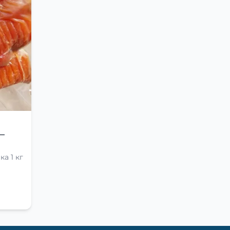
—
а 1 кг