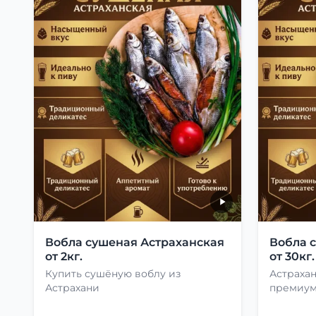
Вобла сушеная Астраханская
Вобла 
от 2кг.
от 30кг.
Купить сушёную воблу из
Астрахан
Астрахани
премиу