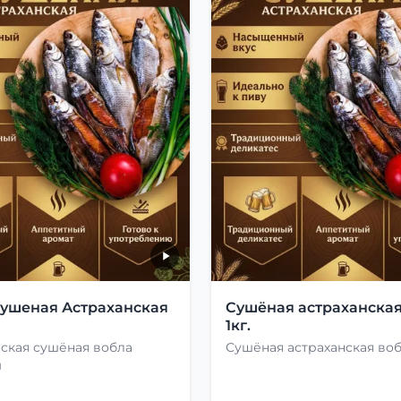
сушеная Астраханская
Сушёная астраханская
1кг.
ская сушёная вобла
Сушёная астраханская во
м