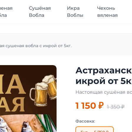
леная
Сушёная
Икра
Чехонь
бла
Вобла
Воблы
вяленая
ая сушеная вобла с икрой от 5кг.
Астраханск
икрой от 5к
Настоящая сушёная во
1 150 ₽
1 350 ₽
Фасовка: