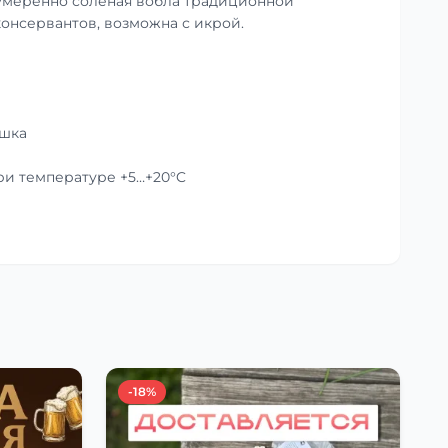
умеренно солёная вобла традиционной
консервантов, возможна с икрой.
ушка
при температуре +5…+20°C
-18%