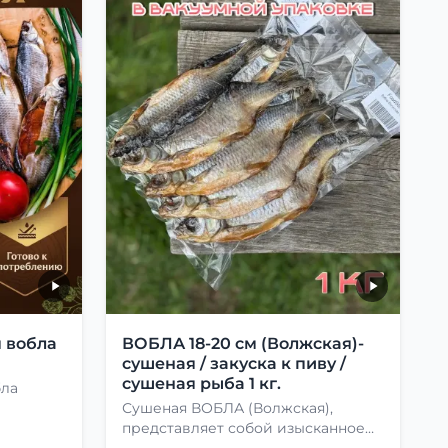
 вобла
ВОБЛА 18-20 см (Волжская)-
сушеная / закуска к пиву /
сушеная рыба 1 кг.
бла
Сушеная ВОБЛА (Волжская),
представляет собой изысканное
лакомство, способное