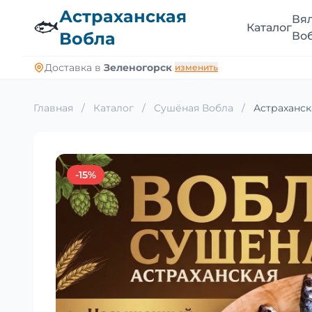
Астраханская
Вя
🐟
Каталог
Вобла
Во
Доставка в
Зеленогорск
изменить
Главная
/
Каталог
/
Сушёная Вобла
/
Астраханск
-15%