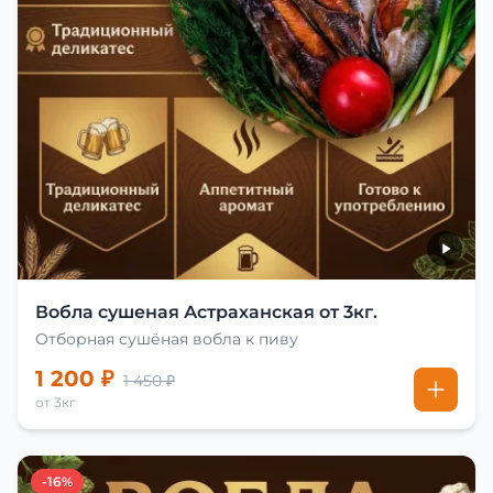
Вобла сушеная Астраханская от 3кг.
Отборная сушёная вобла к пиву
1 200 ₽
1 450 ₽
от 3кг
-16%