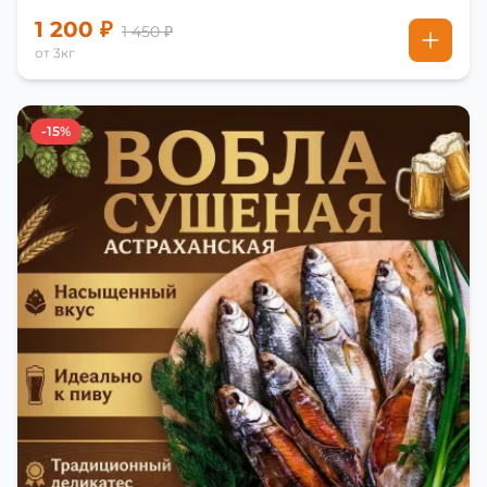
1 200 ₽
1 450 ₽
от 3кг
-15%