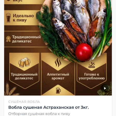
СУШЁНАЯ ВОБЛА
Вобла сушеная Астраханская от 3кг.
Отборная сушёная вобла к пиву