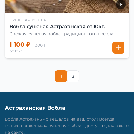
СУШЁНАЯ ВОБЛА
Вобла сушеная Астраханская от 10кг.
Свежая сушёная вобла традиционного посола
1 100 ₽
1 300 ₽
от 10кг
1
2
Астраханская Вобла
Вобла Астрахань - с вешалов на ваш стол! Всегда
только свеженькая вяленая рыбка - доступна для заказа
на сайте.