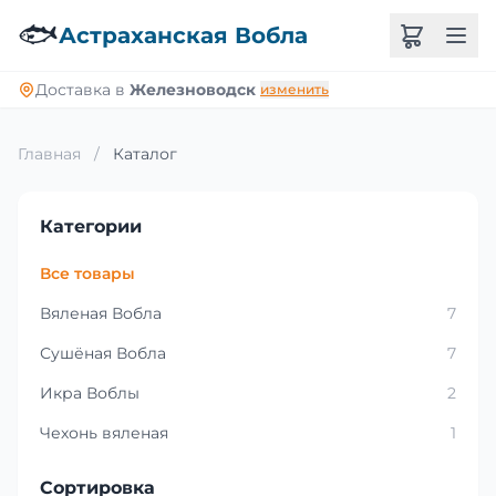
🐟
Астраханская Вобла
Доставка в
Железноводск
изменить
Главная
/
Каталог
Категории
Все товары
Вяленая Вобла
7
Сушёная Вобла
7
Икра Воблы
2
Чехонь вяленая
1
Сортировка