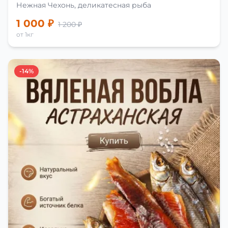
Нежная Чехонь, деликатесная рыба
1 000 ₽
1 200 ₽
от 1кг
-14%