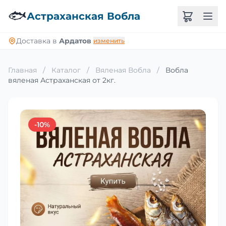
🐟
Астраханская Вобла
Доставка в
Ардатов
изменить
Главная
/
Каталог
/
Вяленая Вобла
/
Вобла
вяленая Астраханская от 2кг.
-10%