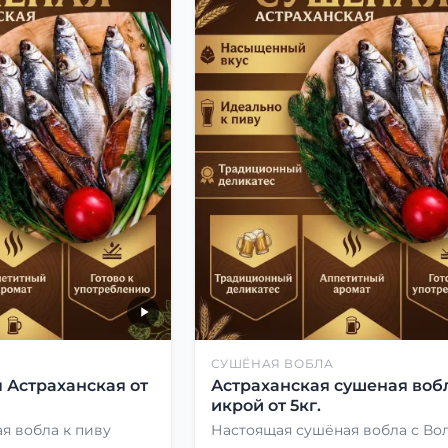
СУШЁНАЯ ВОБЛА
 Астраханская от
Астраханская сушеная вобл
икрой от 5кг.
я вобла к пиву
Настоящая сушёная вобла с Во