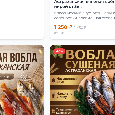
Астраханская вяленая вобл
икрой от 5кг.
Классический вкус, оптимальн
солёность и правильная степен
сушки
1 250 ₽
₽
1 450 ₽
от 5кг
-10%