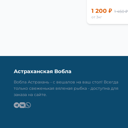
1 200 ₽
1 450 ₽
от 3кг
Астраханская Вобла
Вобла Астрахань - с вешалов на ваш стол! Всегда
только свеженькая вяленая рыбка - доступна для
заказа на сайте.