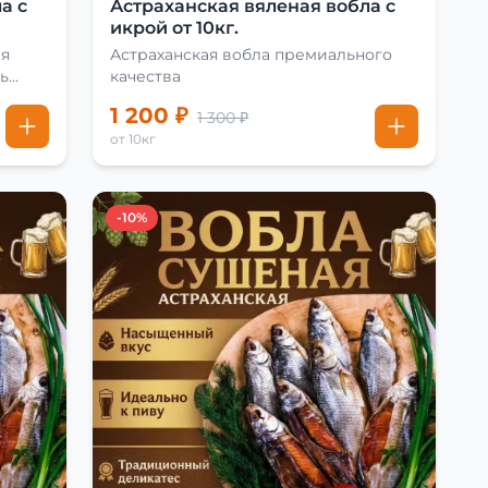
а с
Астраханская вяленая вобла с
икрой от 10кг.
ая
Астраханская вобла премиального
ь
качества
1 200 ₽
1 300 ₽
от 10кг
-10%