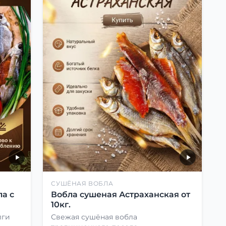
СУШЁНАЯ ВОБЛА
а с
Вобла сушеная Астраханская от
10кг.
лги
Свежая сушёная вобла