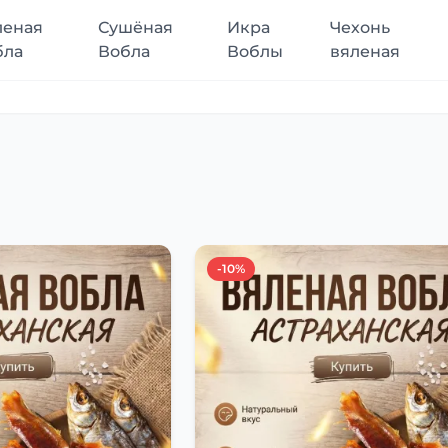
леная
Сушёная
Икра
Чехонь
бла
Вобла
Воблы
вяленая
-10%