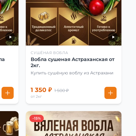
СУШЁНАЯ ВОБЛА
ла
Вобла сушеная Астраханская от
2кг.
Купить сушёную воблу из Астрахани
1 350 ₽
1 500 ₽
от 2кг
-15%