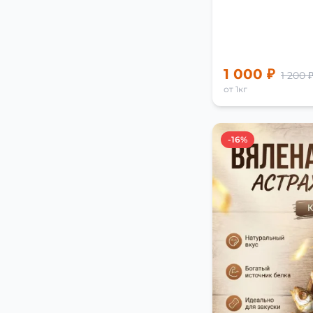
1 000 ₽
1 200 
от 1кг
-16%