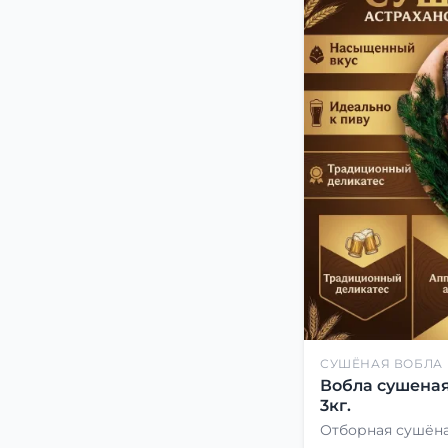
СУШЁНАЯ ВОБЛА
Вобла сушеная
3кг.
Отборная сушёна