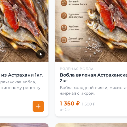
ВЯЛЕНАЯ ВОБЛА
из Астрахани 1кг.
Вобла вяленая Астраханска
2кг.
раханская вобла,
иционному рецепту
Вобла холодной вялки, мясиста
жирная с икрой.
1 350 ₽
1 500 ₽
от 2кг