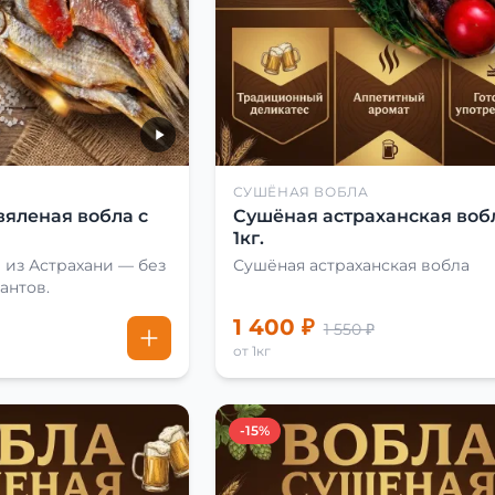
СУШЁНАЯ ВОБЛА
вяленая вобла с
Сушёная астраханская воб
1кг.
 из Астрахани — без
Сушёная астраханская вобла
антов.
1 400 ₽
1 550 ₽
от 1кг
-15%