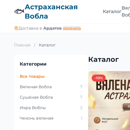
Астраханская
Вя
🐟
Каталог
Вобла
Во
Доставка в
Ардатов
изменить
Главная
/
Каталог
Каталог
Категории
Все товары
-10%
Вяленая Вобла
7
Сушёная Вобла
7
Икра Воблы
2
Чехонь вяленая
1