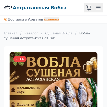
🐟
Астраханская Вобла
Доставка в
Ардатов
изменить
Главная
/
Каталог
/
Сушёная Вобла
/
Вобла
сушеная Астраханская от 2кг.
-10%