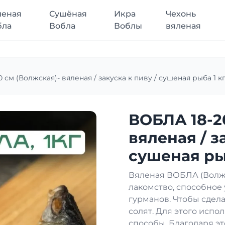
леная
Сушёная
Икра
Чехонь
бла
Вобла
Воблы
вяленая
 см (Волжская)- вяленая / закуска к пиву / сушеная рыба 1 кг
ВОБЛА 18-2
вяленая / з
сушеная рыб
Вяленая ВОБЛА (Волжс
лакомство, способное
гурманов. Чтобы сдела
солят. Для этого исп
способы. Благодаря эт