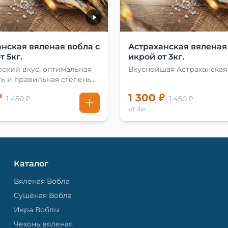
нская вяленая вобла с
Астраханская вяленая
т 5кг.
икрой от 3кг.
ский вкус, оптимальная
Вкуснейшая Астраханская
ь и правильная степень
₽
1 300 ₽
1 450 ₽
1 450 ₽
от 3кг
Каталог
Вяленая Вобла
Сушёная Вобла
Икра Воблы
Чехонь вяленая