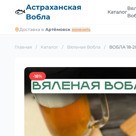
Астраханская
Вя
🐟
Каталог
Вобла
Во
Доставка в
Артёмовск
изменить
Главная
/
Каталог
/
Вяленая Вобла
/
ВОБЛА 18-20
-18%