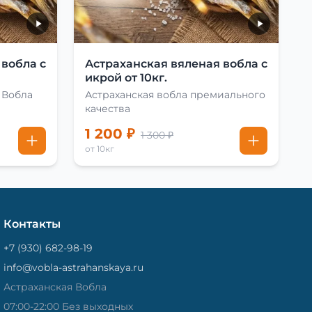
 вобла с
Астраханская вяленая вобла с
икрой от 10кг.
 Вобла
Астраханская вобла премиального
качества
1 200 ₽
1 300 ₽
от 10кг
Контакты
+7 (930) 682-98-19
info@vobla-astrahanskaya.ru
Астраханская Вобла
07:00-22:00 Без выходных