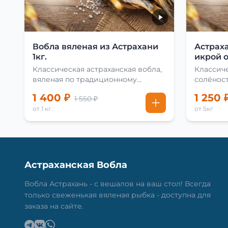
Вобла вяленая из Астрахани
Астраха
1кг.
икрой о
Классическая астраханская вобла,
Классиче
вяленая по традиционному
солёност
рецепту
сушки
1 400 ₽
1 250 
1 550 ₽
от 1 кг.
от 5кг
Астраханская Вобла
Вобла Астрахань - с вешалов на ваш стол! Всегда
только свеженькая вяленая рыбка - доступна для
заказа на сайте.