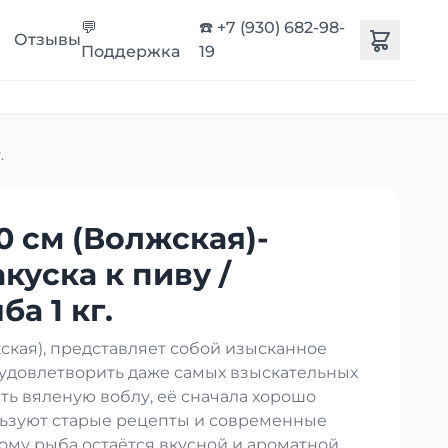
💬
☎️ +7 (930) 682-98-
Отзывы
Поддержка
19
.
0 см (Волжская)-
акуска к пиву /
а 1 кг.
кая), представляет собой изысканное
 удовлетворить даже самых взыскательных
ть вяленую воблу, её сначала хорошо
ользуют старые рецепты и современные
ому рыба остаётся вкусной и ароматной.