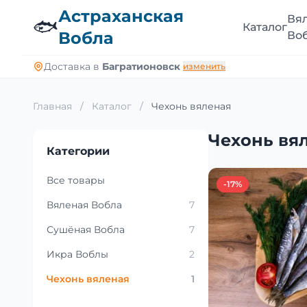
Астраханская
Вя
🐟
Каталог
Вобла
Во
Доставка в
Багратионовск
изменить
Главная
/
Каталог
/
Чехонь вяленая
Чехонь вя
Категории
Все товары
-17%
Вяленая Вобла
7
Сушёная Вобла
7
Икра Воблы
2
Чехонь вяленая
1