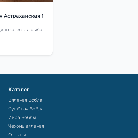
Я
я Астраханская 1
деликатесная рыба
₽
Каталог
Вяленая Вобла
Сушёная Вобла
Икра Воблы
Чехонь вяленая
Отзывы