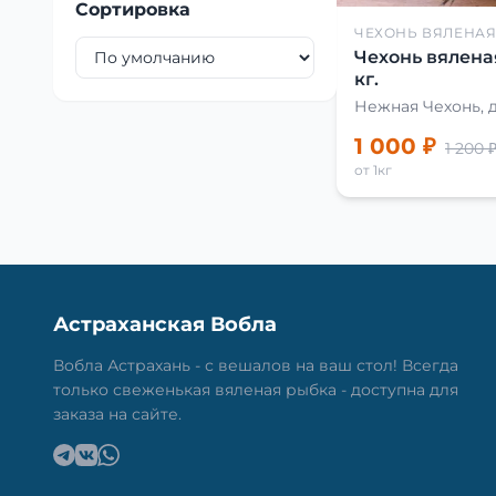
Сортировка
ЧЕХОНЬ ВЯЛЕНА
Чехонь вялена
кг.
Нежная Чехонь, 
1 000 ₽
1 200 
от 1кг
Астраханская Вобла
Вобла Астрахань - с вешалов на ваш стол! Всегда
только свеженькая вяленая рыбка - доступна для
заказа на сайте.