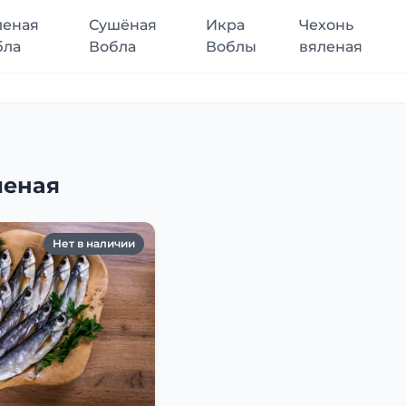
леная
Сушёная
Икра
Чехонь
бла
Вобла
Воблы
вяленая
леная
Нет в наличии