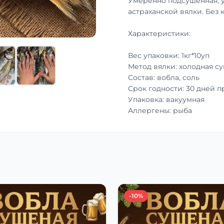
Умеренно подсушенная, 
астраханской вялки. Без 
Характеристики:
Вес упаковки: 1кг*10уп
Метод вялки: холодная с
Состав: вобла, соль
Срок годности: 30 дней 
Упаковка: вакуумная
Аллергены: рыба
-10%