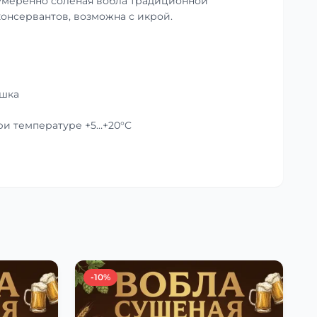
умеренно солёная вобла традиционной
консервантов, возможна с икрой.
ушка
при температуре +5…+20°C
-10%