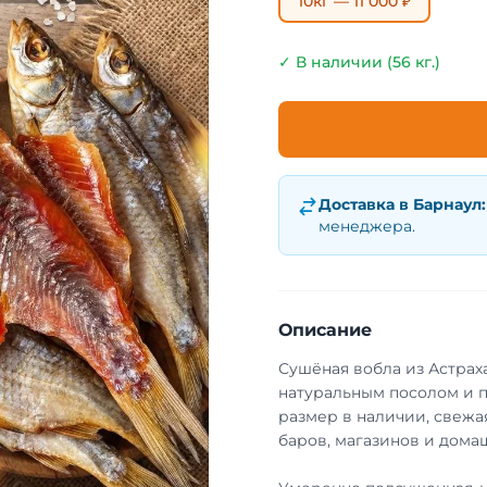
10кг — 11 000 ₽
✓ В наличии (56 кг.)
Доставка в
Барнаул
:
менеджера.
Описание
Сушёная вобла из Астрах
натуральным посолом и 
размер в наличии, свежа
баров, магазинов и домаш