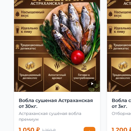
Вобла сушеная Астраханская
Вобла 
от 30кг.
от 3кг.
Астраханская сушёная вобла
Отборная
премиум
1 050 ₽
1 200 
1 250 ₽