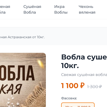
леная
Сушёная
Икра
Чехонь
бла
Вобла
Воблы
вяленая
ная Астраханская от 10кг.
Вобла суше
10кг.
Свежая сушёная вобла
1 100 ₽
1 300 ₽
Фасовка: