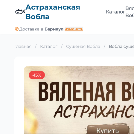
Астраханская
Вя
🐟
Каталог
Вобла
Во
Доставка в
Барнаул
изменить
Главная
/
Каталог
/
Сушёная Вобла
/
Вобла суше
-15%