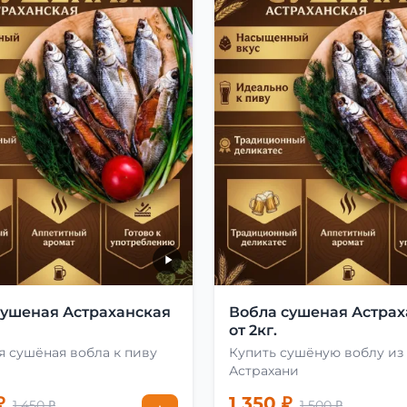
сушеная Астраханская
Вобла сушеная Астрах
от 2кг.
 сушёная вобла к пиву
Купить сушёную воблу из
Астрахани
₽
1 350 ₽
1 450 ₽
1 500 ₽