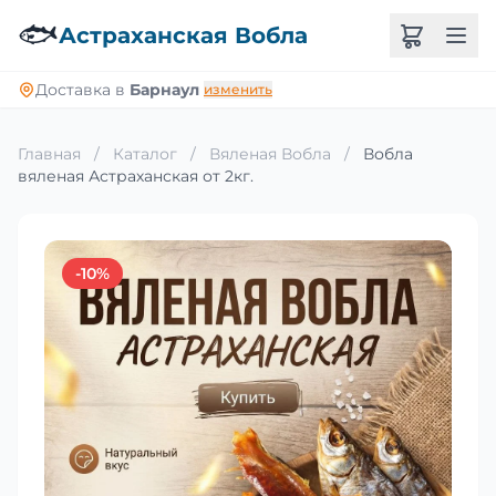
🐟
Астраханская Вобла
Доставка в
Барнаул
изменить
Главная
/
Каталог
/
Вяленая Вобла
/
Вобла
вяленая Астраханская от 2кг.
-10%