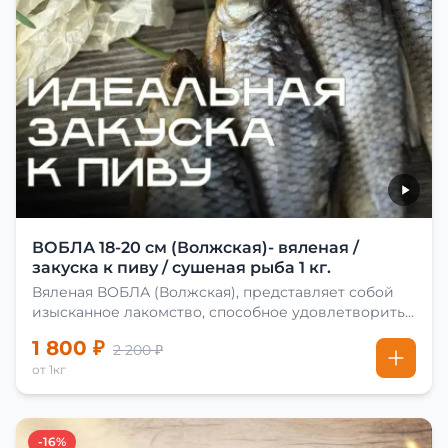
ВОБЛА 18-20 см (Волжская)- вяленая /
закуска к пиву / сушеная рыба 1 кг.
Вяленая ВОБЛА (Волжская), представляет собой
изысканное лакомство, способное удовлетворить
даже самых взыскательных гурманов. Чтобы
1 800 ₽
2 200 ₽
сделать вяленую воблу, её сначала хорошо солят.
от 1кг
Для этого используют старые рецепты и
современные способы. Благодаря этому рыба
остаётся вкусной и ароматной. Каждый шаг в
приготовлении вяленой воблы делают с учётом
-16%