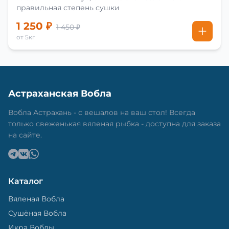
правильная степень сушки
1 250 ₽
1 450 ₽
от 5кг
Астраханская Вобла
Вобла Астрахань - с вешалов на ваш стол! Всегда
только свеженькая вяленая рыбка - доступна для заказа
на сайте.
Каталог
Вяленая Вобла
Сушёная Вобла
Икра Воблы