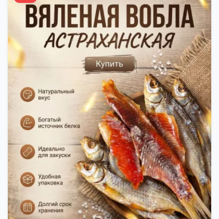
времени года. Это помогает сохранить рыбу
свежей и качественной. Потом рыбу упаковывают
в специальный пакет, чтобы она не портилась и не
теряла влагу. Вяленая вобла — это не просто
вкусная еда, но и пример того, как можно сочетать
старые рецепты и современные технологии. Её
можно есть с напитками, и это будет очень вкусно.