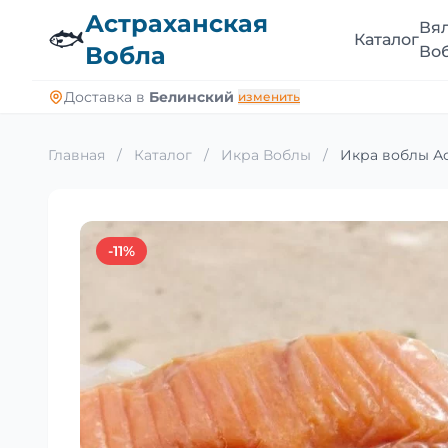
Астраханская
Вя
🐟
Каталог
Вобла
Во
Доставка в
Белинский
изменить
Главная
/
Каталог
/
Икра Воблы
/
Икра воблы Ас
-11%