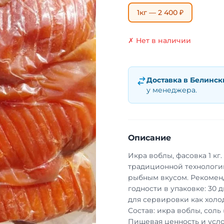
1кг — 2 400 ₽
✗ Нет в наличии
Доставка в
Белинск
у менеджера.
Описание
Икра воблы, фасовка 1 кг
традиционной технологи
рыбным вкусом. Рекоменд
годности в упаковке: 30 
для сервировки как холод
Состав: икра воблы, соль 
Пищевая ценность и усло