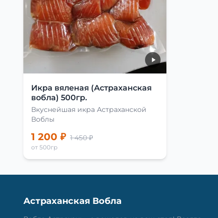
Икра вяленая (Астраханская
вобла) 500гр.
Вкуснейшая икра Астраханской
Воблы
1 200 ₽
1 450 ₽
от 500гр
Астраханская Вобла