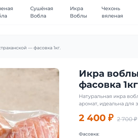
леная
Сушёная
Икра
Чехонь
бла
Вобла
Воблы
вяленая
траханской — фасовка 1кг.
Икра воблы
фасовка 1кг
Натуральная икра вобл
аромат, идеальна для 
2 400 ₽
2 700 ₽
Фасовка: