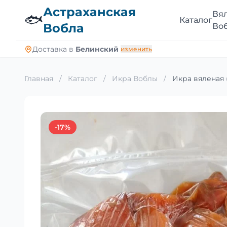
Астраханская
Вя
🐟
Каталог
Вобла
Во
Доставка в
Белинский
изменить
Главная
/
Каталог
/
Икра Воблы
/
Икра вяленая 
-17%