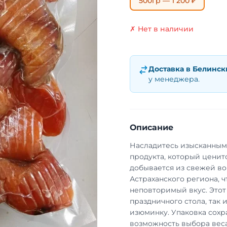
500гр — 1 200 ₽
✗ Нет в наличии
Доставка в
Белинск
у менеджера.
Описание
Насладитесь изысканным
продукта, который ценитс
добывается из свежей во
Астраханского региона, ч
неповторимый вкус. Этот
праздничного стола, так 
изюминку. Упаковка сохр
возможность выбора веса