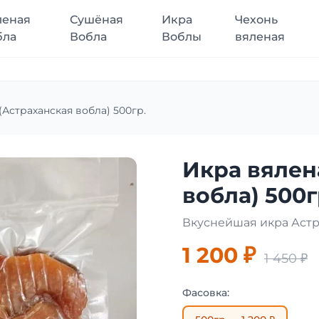
леная
Сушёная
Икра
Чехонь
бла
Вобла
Воблы
вяленая
(Астраханская вобла) 500гр.
Икра вялен
вобла) 500г
Вкуснейшая икра Аст
1 200 ₽
1 450 ₽
Фасовка: