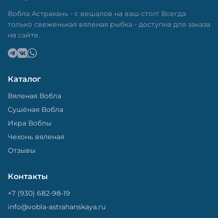
в специальный пакет, чтобы она не портилась и не
теряла влагу. Вяленая вобла — это не просто
Вобла Астрахань - с вешалов на ваш стол! Всегда
вкусная еда, но и пример того, как можно сочетать
только свеженькая вяленая рыбка - доступна для заказа
старые рецепты и современные технологии. Её
на сайте.
можно есть с напитками, и это будет очень вкусно.
Каталог
Вяленая Вобла
Сушёная Вобла
Икра Воблы
Чехонь вяленая
Отзывы
Контакты
+7 (930) 682-98-19
info@vobla-astrahanskaya.ru