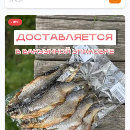
от 30кг
-18%