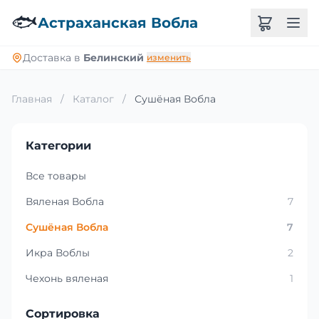
🐟
Астраханская Вобла
Доставка в
Белинский
изменить
Главная
/
Каталог
/
Сушёная Вобла
Категории
Все товары
Вяленая Вобла
7
Сушёная Вобла
7
Икра Воблы
2
Чехонь вяленая
1
Сортировка