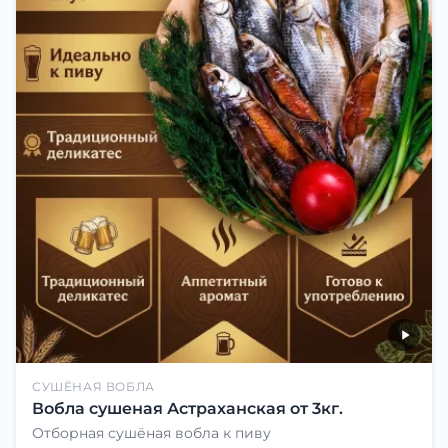
СУШЁНАЯ ВОБЛА
Вобла сушеная Астраханская от 3кг.
Отборная сушёная вобла к пиву