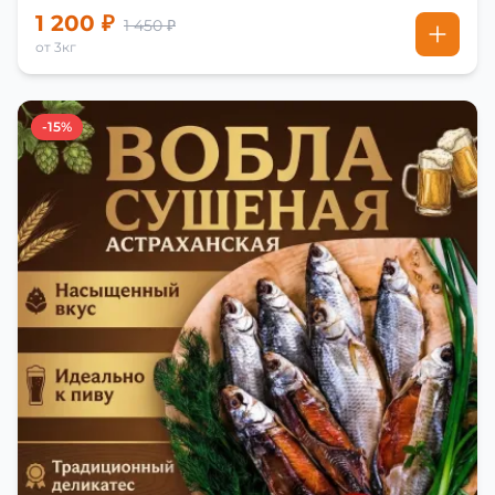
1 200 ₽
1 450 ₽
от 3кг
-15%