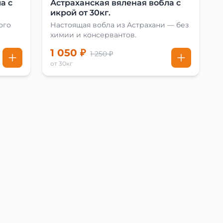
а с
Астраханская вяленая вобла с
икрой от 30кг.
ого
Настоящая вобла из Астрахани — без
химии и консервантов.
1 050 ₽
1 250 ₽
от 30кг