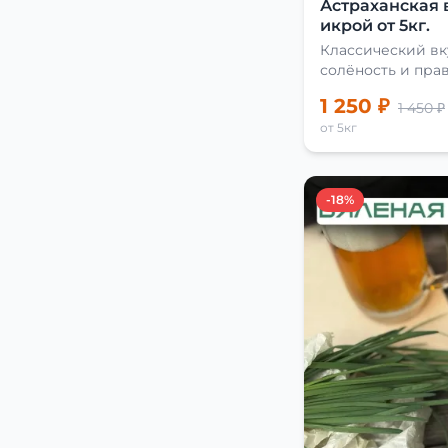
Астраханская 
икрой от 5кг.
Классический вк
солёность и пра
сушки
1 250 ₽
1 450 ₽
от 5кг
-18%