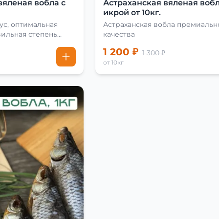
вяленая вобла с
Астраханская вяленая вобл
икрой от 10кг.
ус, оптимальная
Астраханская вобла премиальн
вильная степень
качества
1 200 ₽
1 300 ₽
от 10кг