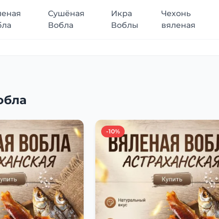
леная
Сушёная
Икра
Чехонь
бла
Вобла
Воблы
вяленая
обла
-10%