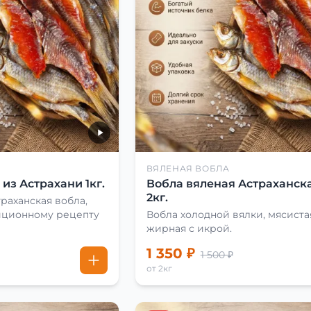
ВЯЛЕНАЯ ВОБЛА
из Астрахани 1кг.
Вобла вяленая Астраханска
2кг.
раханская вобла,
иционному рецепту
Вобла холодной вялки, мясиста
жирная с икрой.
1 350 ₽
1 500 ₽
от 2кг