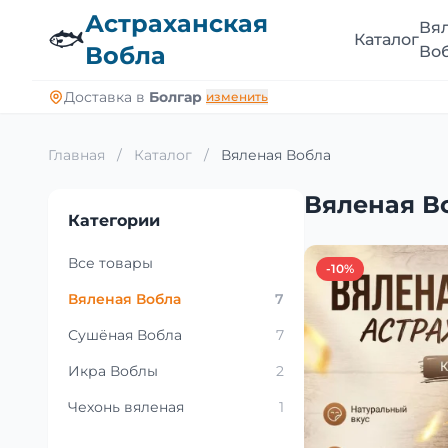
Астраханская
Вя
🐟
Каталог
Вобла
Во
Доставка в
Болгар
изменить
Главная
/
Каталог
/
Вяленая Вобла
Вяленая В
Категории
Все товары
-10%
Вяленая Вобла
7
Сушёная Вобла
7
Икра Воблы
2
Чехонь вяленая
1