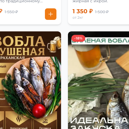
 по традиционному
жирная с икрой.
₽
1 350 ₽
1 550 ₽
1 500 ₽
от 2кг
-18%