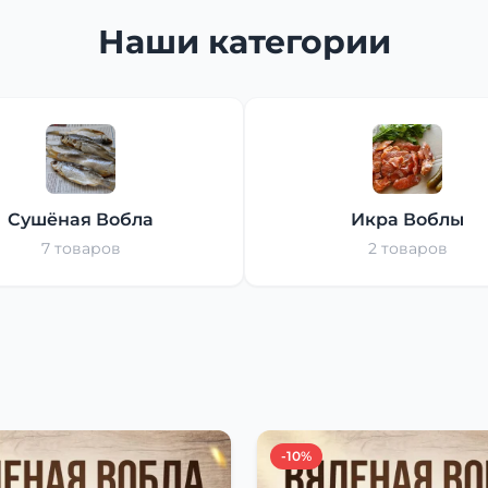
Наши категории
Сушёная Вобла
Икра Воблы
7 товаров
2 товаров
-10%