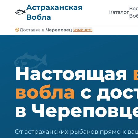
🐠
Астраханская
Вя
🐟
Каталог
Вобла
Во
Доставка в
Череповец
изменить
🐟
Настоящая
вобла
с дос
в Череповц
От астраханских рыбаков прямо к ва