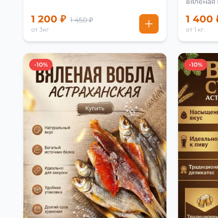
вяленая
рецепту
1 200 ₽
1 400 
1 450 ₽
от 3кг
от 1 кг.
-10%
-10%