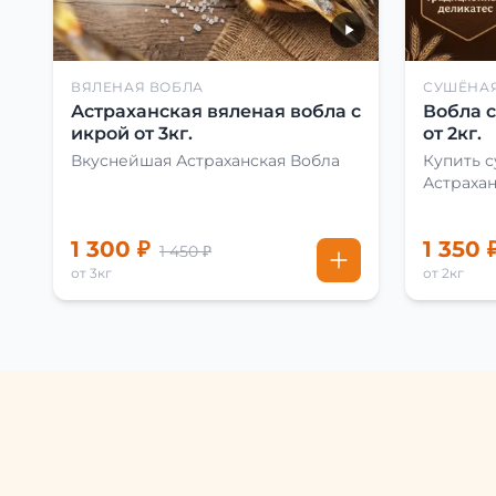
ВЯЛЕНАЯ ВОБЛА
СУШЁНА
Астраханская вяленая вобла с
Вобла 
икрой от 3кг.
от 2кг.
Вкуснейшая Астраханская Вобла
Купить 
Астраха
1 300 ₽
1 350 
1 450 ₽
от 3кг
от 2кг