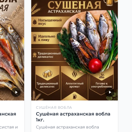
СУШЁНАЯ ВОБЛА
анская
Сушёная астраханская вобла
1кг.
систая и
Сушёная астраханская вобла