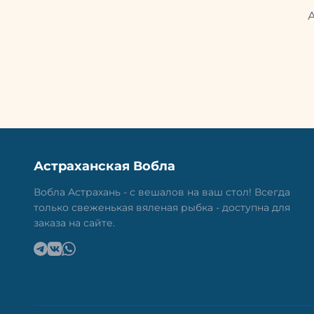
Астраханская Вобла
Вобла Астрахань - с вешалов на ваш стол! Всегда
только свеженькая вяленая рыбка - доступна для
заказа на сайте.