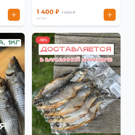
1 400 ₽
1 550 ₽
от 1кг
-18%