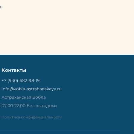
Потом
рыбу упаковывают в специальный
циальный
в
пакет, чтобы она не портилась и не
лась и не
теряла влагу. Вяленая вобла — это
не просто вкусная еда, но и
 и
пример того, как можно сочетать
очетать
старые рецепты и современные
менные
технологии. Её можно есть с
ь с
напитками, и это будет очень
ень
вкусно.
Контакты
+7 (930) 682-98-19
info@vobla-astrahanskaya.ru
Астраханская Вобла
07:00-22:00 Без выходных
Политика конфиденциальности