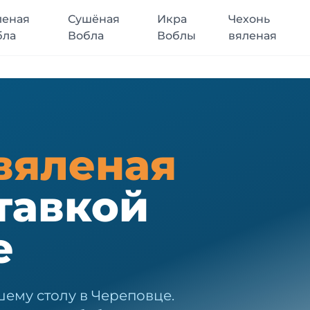
леная
Сушёная
Икра
Чехонь
бла
Вобла
Воблы
вяленая
вяленая
тавкой
е
шему столу в Череповце.