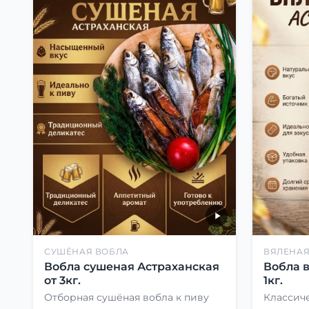
СУШЁНАЯ ВОБЛА
ВЯЛЕНАЯ
Вобла сушеная Астраханская
Вобла 
от 3кг.
1кг.
Отборная сушёная вобла к пиву
Классиче