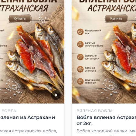
 ВОБЛА
ВЯЛЕНАЯ ВОБЛА
вяленая из Астрахани
Вобла вяленая Астрах
от 2кг.
ская астраханская вобла,
Вобла холодной вялки, мя