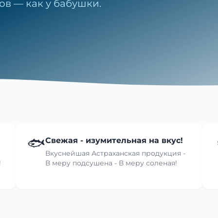
ов — как у бабушки.
🐟
Свежая - изумительная на вкус!
Вкуснейшая Астраханская продукция -
!
В меру подсушена - В меру соленая!