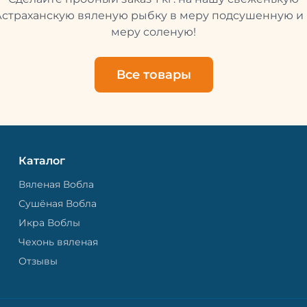
свежей и качественной. 
рыбу упаковывают в спе
Астраханскую вяленую рыбку в меру подсушенную и 
пакет, чтобы она не порти
меру соленую!
теряла влагу. Вяленая вобла — это
не просто вкусная еда, но
пример того, как можно с
Все товары
старые рецепты и совре
технологии. Её можно ест
напитками, и это будет оч
вкусно.
Каталог
Вяленая Вобла
Сушёная Вобла
Икра Воблы
Чехонь вяленая
Отзывы