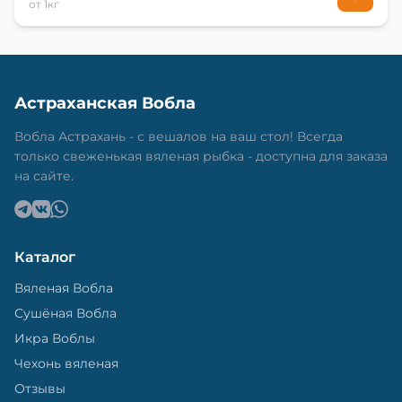
от 1кг
Астраханская Вобла
Вобла Астрахань - с вешалов на ваш стол! Всегда
только свеженькая вяленая рыбка - доступна для заказа
на сайте.
Каталог
Вяленая Вобла
Сушёная Вобла
Икра Воблы
Чехонь вяленая
Отзывы