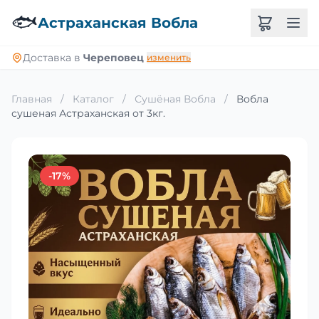
🐟
Астраханская Вобла
Доставка в
Череповец
изменить
Главная
/
Каталог
/
Сушёная Вобла
/
Вобла
сушеная Астраханская от 3кг.
-17%