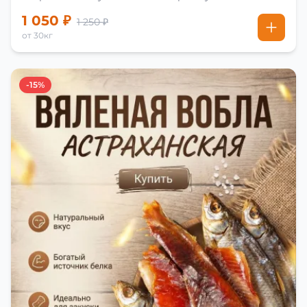
1 050 ₽
1 250 ₽
от 30кг
-15%