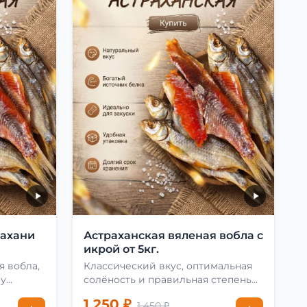
рахани
Астраханская вяленая вобла с
икрой от 5кг.
я вобла,
Классический вкус, оптимальная
му
солёность и правильная степень
сушки
1 250 ₽
1 450 ₽