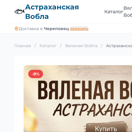
Астраханская
Вя
🐟
Каталог
Вобла
Во
Доставка в
Череповец
изменить
Главная
/
Каталог
/
Вяленая Вобла
/
Астраханска
-8%