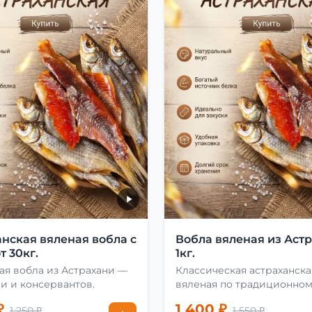
нская вяленая вобла с
Вобла вяленая из Аст
т 30кг.
1кг.
ая вобла из Астрахани —
Классическая астраханска
и и консервантов.
вяленая по традиционно
рецепту
₽
1 400 ₽
1 250 ₽
1 550 ₽