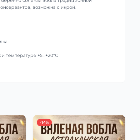
умеренно солёная вобла традиционной
консервантов, возможна с икрой.
лка
при температуре +5…+20°C
-14%