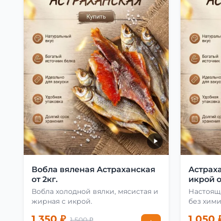
Вобла вяленая Астраханская
Астраха
от 2кг.
икрой о
Вобла холодной вялки, мясистая и
Настоящ
жирная с икрой.
без хими
1 350 ₽
1 050 
1 500 ₽