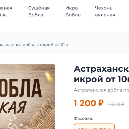
леная
Сушёная
Икра
Чехонь
бла
Вобла
Воблы
вяленая
я вяленая вобла с икрой от 10кг.
Астраханск
икрой от 10
Астраханская вобла п
1 200 ₽
1 300 ₽
Фасовка: