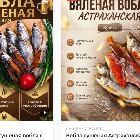
СУШЁНАЯ ВОБЛА
сушеная вобла с
Вобла сушеная Астраханск