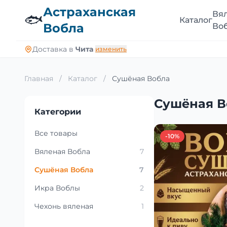
Астраханская
Вя
🐟
Каталог
Вобла
Во
Доставка в
Чита
изменить
Главная
/
Каталог
/
Сушёная Вобла
Сушёная В
Категории
Все товары
-10%
Вяленая Вобла
7
Сушёная Вобла
7
Икра Воблы
2
Чехонь вяленая
1