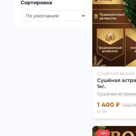
Сортировка
СУШЁНАЯ ВОБЛА
Сушёная астра
1кг.
Сушёная астраха
1 400 ₽
1 550 ₽
от 1кг
-15%