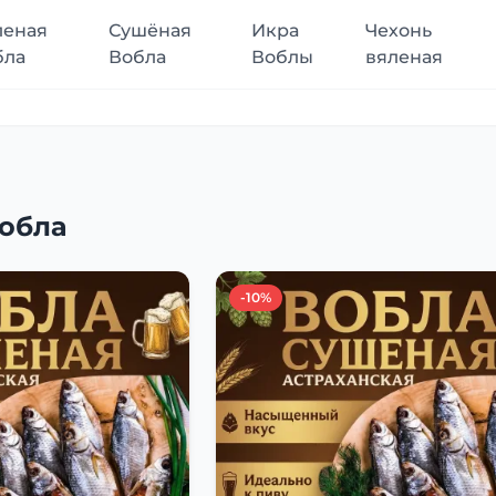
леная
Сушёная
Икра
Чехонь
бла
Вобла
Воблы
вяленая
обла
-10%