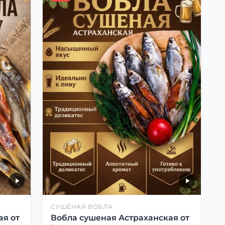
СУШЁНАЯ ВОБЛА
ая от
Вобла сушеная Астраханская от