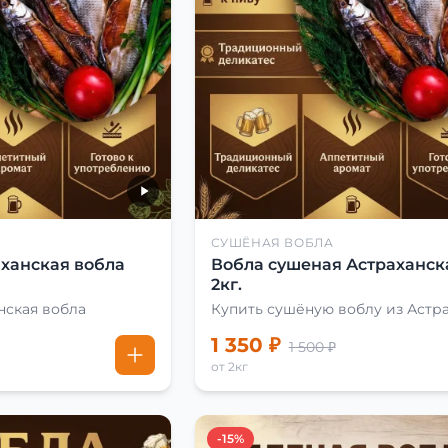
СУШЁНАЯ ВОБЛА
ханская вобла
Вобла сушеная Астраханск
2кг.
нская вобла
Купить сушёную воблу из Астр
1 350 ₽
1 500 ₽
от 2кг
-15%