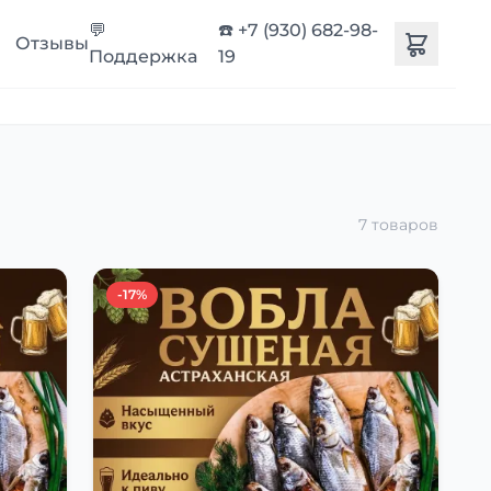
💬
☎️ +7 (930) 682-98-
Отзывы
Поддержка
19
7 товаров
-17%