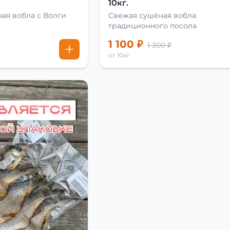
10кг.
ая вобла с Волги
Свежая сушёная вобла
традиционного посола
1 100 ₽
1 300 ₽
от 10кг