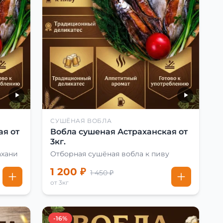
СУШЁНАЯ ВОБЛА
ая от
Вобла сушеная Астраханская от
3кг.
ахани
Отборная сушёная вобла к пиву
1 200 ₽
1 450 ₽
от 3кг
-16%