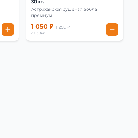
30кг.
Астраханская сушёная вобла
премиум
1 050 ₽
1 250 ₽
от 30кг