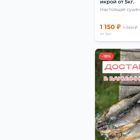
икрой от 5кг.
Настоящая сушён
1 150 ₽
1 350 ₽
от 5кг
-18%