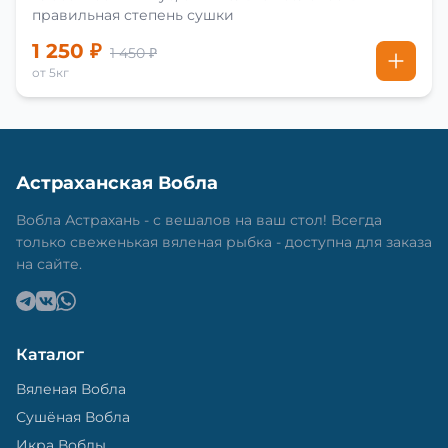
правильная степень сушки
1 250 ₽
1 450 ₽
от 5кг
Астраханская Вобла
Вобла Астрахань - с вешалов на ваш стол! Всегда
только свеженькая вяленая рыбка - доступна для заказа
на сайте.
Каталог
Вяленая Вобла
Сушёная Вобла
Икра Воблы