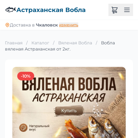
🐟
Астраханская Вобла
Доставка в
Чкаловск
изменить
Главная
/
Каталог
/
Вяленая Вобла
/
Вобла
вяленая Астраханская от 2кг.
-10%