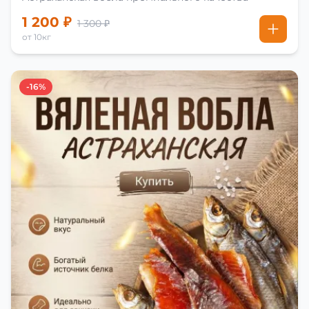
1 200 ₽
1 300 ₽
от 10кг
-16%